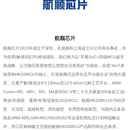
航顺芯片
航顺芯片2013年成立于深圳，在成都和上海设立分公司和办事处，作
为世界[敏感词]CPU研发团队，我们致力以“车规SoC+高端MCU超市
双战略、让万物互联更智慧让智慧生活更美好”为使命，实现“AIoT多
核异构HK32MCU为核心、打造航顺无边界生态平台级企业”的伟大愿
景。已量产数/模混合8寸130nm至12寸40nm七种工艺平台，ARM
Cortex-M0、M0+、M3、M4及RISC-V等二十九大家族300余款工业/
商业/车规级、通用/专用/定制化32位MCU。航顺HK32MCU分为经济
型、主流型、低能耗型、高性能型、专用型和创新型。与国内众多高
校及ARM-KEIL/IAR/AEC/ISO26262等达成长期生态计划和战略合
作，用工匠精神建立完善的航顺HK32MCU产品阵列和生态体系。